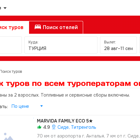
е
ск туров
Поиск отелей
Куда:
Вылет:
ТУРЦИЯ
28 авг–11 сен
Поиск туров
к туров по всем туроператорам
о
аны за 2 взрослых. Топливные и сервисные сборы включены.
По цене
ать:
MARVIDA FAMILY ECO
5★
4.9
Сиде, Титренголь
70 км от аэропорта г. Анталья, 7 км от г. Сиде,