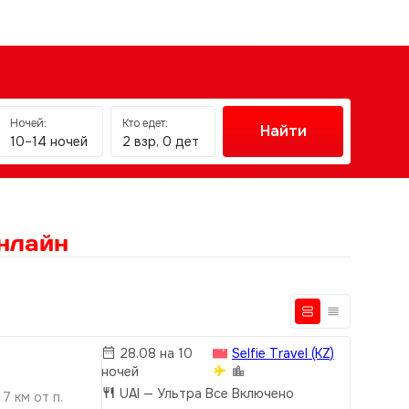
Ночей:
Кто едет:
Найти
10–14 ночей
2 взр, 0 дет
нлайн
28.08 на 10
Selfie Travel (KZ)
ночей
UAI
— Ультра Все Включено
 7 км от п.