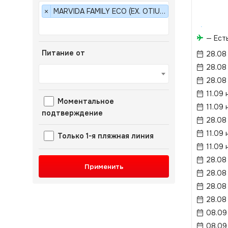
MARVIDA FAMILY ECO (EX. OTIUM FAMILY ECO CLUB) 5*
×
— Ест
Питание от
28.08
28.08
28.08
11.09 
Моментальное
11.09 
подтверждение
28.08
11.09 
Только 1-я пляжная линия
11.09 
28.08
Применить
28.08
28.08
28.08
08.09
08.09