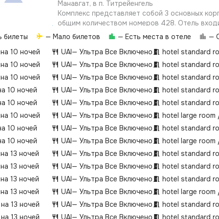
Манавгат, в п. Титрейенгель
Комплекс представляет собой 3 основных корп
общим количеством номеров 428. Отель вход
Otium Family Hotels.
ь билеты
— Мало билетов
— Есть места в отеле
— О
 на 10 ночей
UAI
— Ультра Все Включено
hotel standard r
 на 10 ночей
UAI
— Ультра Все Включено
hotel standard r
 на 10 ночей
UAI
— Ультра Все Включено
hotel standard r
на 10 ночей
UAI
— Ультра Все Включено
hotel standard r
на 10 ночей
UAI
— Ультра Все Включено
hotel standard r
 на 10 ночей
UAI
— Ультра Все Включено
hotel large room
на 10 ночей
UAI
— Ультра Все Включено
hotel standard r
на 10 ночей
UAI
— Ультра Все Включено
hotel large room
 на 13 ночей
UAI
— Ультра Все Включено
hotel standard r
 на 13 ночей
UAI
— Ультра Все Включено
hotel standard r
 на 13 ночей
UAI
— Ультра Все Включено
hotel standard r
 на 13 ночей
UAI
— Ультра Все Включено
hotel large room
 на 13 ночей
UAI
— Ультра Все Включено
hotel standard r
 на 13 ночей
UAI
— Ультра Все Включено
hotel standard r