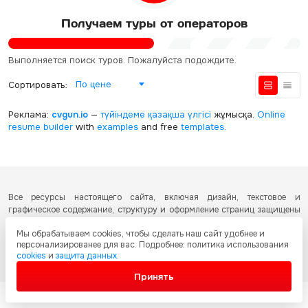
Получаем туры от операторов
Выполняется поиск туров. Пожалуйста подождите.
По цене
Сортировать:
Реклама:
cvgun.io
—
түйіндеме қазақша
үлгісі
жұмысқа.
Online
resume builder
with
examples
and free
templates
.
Все ресурсы настоящего сайта, включая дизайн, текстовое и
графическое содержание, структуру и оформление страниц защищены
международными соглашениями и законодательством Республики
Мы обрабатываем cookies, чтобы сделать наш сайт удобнее и
Казахстан об охране авторских прав и интеллектуальной собственности.
персонализированее для вас. Подробнее: политика использования
Любое копирование и распространение материалов сайта без
cookies
и
защита данных
.
письменного разрешения запрещено.
Принять