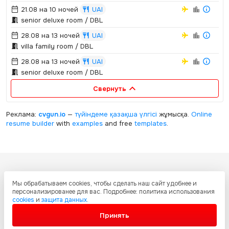
21.08 на 10 ночей
UAI
senior deluxe room / DBL
28.08 на 13 ночей
UAI
villa family room / DBL
28.08 на 13 ночей
UAI
senior deluxe room / DBL
Свернуть
Реклама:
cvgun.io
—
түйіндеме қазақша
үлгісі
жұмысқа.
Online
resume builder
with
examples
and free
templates
.
Все ресурсы настоящего сайта, включая дизайн, текстовое и
Мы обрабатываем cookies, чтобы сделать наш сайт удобнее и
графическое содержание, структуру и оформление страниц защищены
персонализированее для вас. Подробнее: политика использования
международными соглашениями и законодательством Республики
cookies
и
защита данных
.
Казахстан об охране авторских прав и интеллектуальной собственности.
Любое копирование и распространение материалов сайта без
Принять
письменного разрешения запрещено.