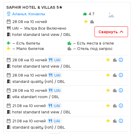
SAPHIR HOTEL & VILLAS
5★
Аланья, Конаклы
4.7
28.08 на 10 ночей
UAI
— Ультра Все Включено
Свернуть
hotel standard land view / DBL
— Есть билеты
— Есть места в отеле
— Мало билетов
— Отель под запрос
28.08 на 10 ночей
UAI
hotel standard land view / DBL
28.08 на 10 ночей
UAI
standard quality (roh) / DBL
28.08 на 10 ночей
UAI
villa standart room / DBL
21.08 на 10 ночей
UAI
hotel standard land view / DBL
21.08 на 10 ночей
UAI
standard quality (roh) / DBL