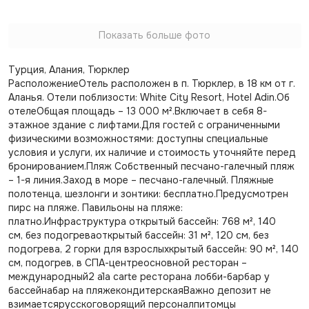
Показать больше фото
Турция, Алания, Тюрклер
РасположениеОтель расположен в п. Тюрклер, в 18 км от г.
Аланья. Отели поблизости: White City Resort, Hotel Adin.Об
отелеОбщая площадь – 13 000 м².Включает в себя 8-
этажное здание с лифтами.Для гостей с ограниченными
физическими возможностями: доступны специальные
условия и услуги, их наличие и стоимость уточняйте перед
бронированием.Пляж Собственный песчано-галечный пляж
– 1-я линия.Заход в море – песчано-галечный. Пляжные
полотенца, шезлонги и зонтики: бесплатно.Предусмотрен
пирс на пляже. Павильоны на пляже:
платно.Инфраструктура открытый бассейн: 768 м², 140
см, без подогреваоткрытый бассейн: 31 м², 120 см, без
подогрева, 2 горки для взрослыхкрытый бассейн: 90 м², 140
см, подогрев, в СПА-центреосновной ресторан –
международный2 a`la carte ресторана лобби-барбар у
бассейнабар на пляжекондитерскаяВажно депозит не
взимаетсярусскоговорящий персоналпитомцы