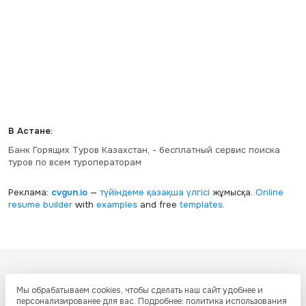
В Астане:
Банк Горящих Туров Казахстан, - бесплатный сервис поиска
туров по всем туроператорам
Реклама:
cvgun.io
—
түйіндеме қазақша
үлгісі
жұмысқа.
Online
resume builder
with
examples
and free
templates
.
Все ресурсы настоящего сайта, включая дизайн, текстовое и
Мы обрабатываем cookies, чтобы сделать наш сайт удобнее и
графическое содержание, структуру и оформление страниц защищены
персонализированее для вас. Подробнее: политика использования
международными соглашениями и законодательством Республики