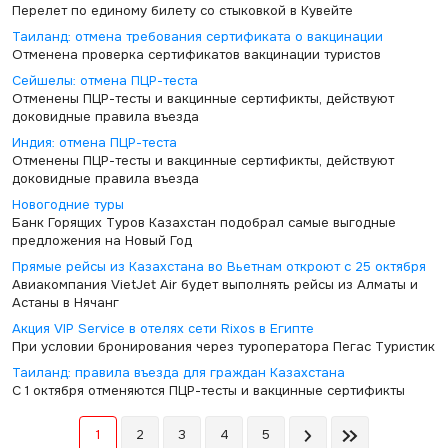
Перелет по единому билету со стыковкой в Кувейте
Таиланд: отмена требования сертификата о вакцинации
Отменена проверка сертификатов вакцинации туристов
Сейшелы: отмена ПЦР-теста
Отменены ПЦР-тесты и вакцинные сертификты, действуют
доковидные правила въезда
Индия: отмена ПЦР-теста
Отменены ПЦР-тесты и вакцинные сертификты, действуют
доковидные правила въезда
Новогодние туры
Банк Горящих Туров Казахстан подобрал самые выгодные
предложения на Новый Год
Прямые рейсы из Казахстана во Вьетнам откроют с 25 октября
Авиакомпания VietJet Air будет выполнять рейсы из Алматы и
Астаны в Нячанг
Акция VIP Service в отелях сети Rixos в Египте
При условии бронирования через туроператора Пегас Туристик
Таиланд: правила въезда для граждан Казахстана
С 1 октября отменяются ПЦР-тесты и вакцинные сертификты
1
2
3
4
5