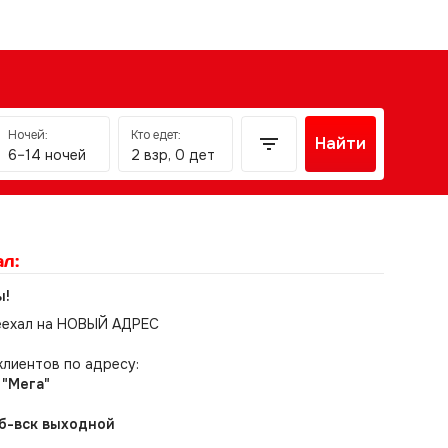
Ночей:
Кто едет:
Найти
6–14 ночей
2 взр, 0 дет
л:
ы!
еехал на НОВЫЙ АДРЕС
клиентов по адресу:
 "Мега"
 сб-вск выходной