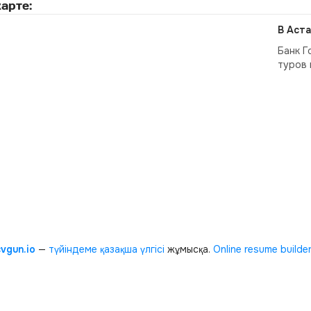
арте:
В Аста
Банк Г
туров 
cvgun.io
—
түйіндеме қазақша
үлгісі
жұмысқа.
Online resume builde