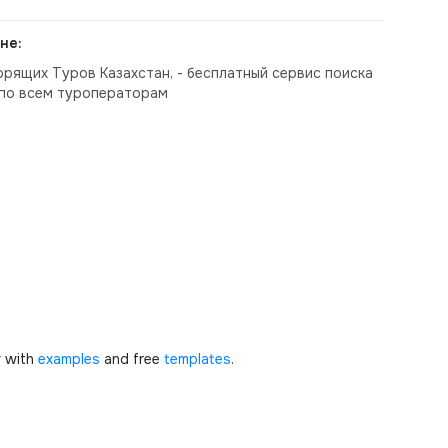
не:
орящих Туров Казахстан, - бесплатный сервис поиска
по всем туроператорам
r
with
examples
and free
templates
.