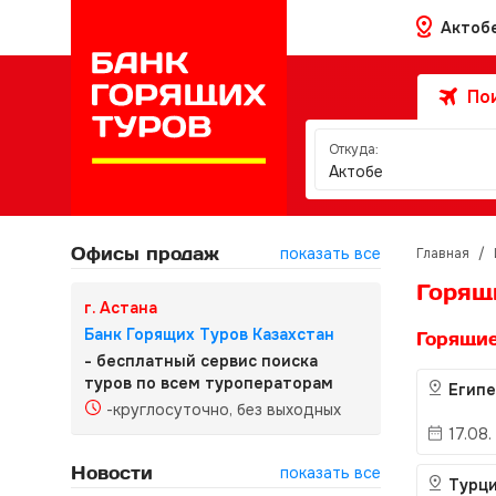
Актоб
Пои
Откуда:
Актобе
Офисы продаж
показать все
Главная
/
Горящ
г. Астана
Банк Горящих Туров Казахстан
Горящие
- бесплатный сервис поиска
туров по всем туроператорам
Егип
-круглосуточно, без выходных
17.08.
Новости
показать все
Турц