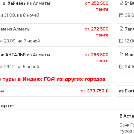
: о. Хайнань
из Алматы
от
252 500
5* 
тенге
 и 31.08. на 8 ночей
08.0
нам
из Алматы
от
272 500
Таи
тенге
 и 23.09. на 7 ночей
12.0
ия: АНТАЛЬЯ
из Алматы
от
298 500
Мал
тенге
 и 29.12. на 5 ночей
24.1
 туры в Индию: ГОА из других городов
вы
от
379 750 ₽
из Ека
арте:
В Аста
Банк Г
туров 