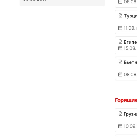
08.08.
Турц
11.08.
Егип
15.08.
Вьет
08.08.
Горящи
Груз
10.08.