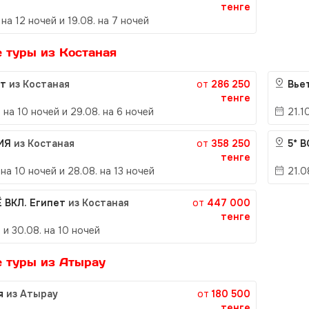
тенге
 на 12 ночей и 19.08. на 7 ночей
 туры из Костаная
ет
из Костаная
от
286 250
Вье
тенге
 на 10 ночей и 29.08. на 6 ночей
21.1
ИЯ
из Костаная
от
358 250
5* 
тенге
 на 10 ночей и 28.08. на 13 ночей
21.0
Ё ВКЛ. Египет
из Костаная
от
447 000
тенге
 и 30.08. на 10 ночей
 туры из Атырау
ия
из Атырау
от
180 500
тенге