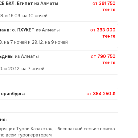
ВСЁ ВКЛ. Египет
из Алматы
от
391 750
тенге
8. и 16.09. на 10 ночей
ланд: о. ПХУКЕТ
из Алматы
от
393 000
тенге
8. на 7 ночей и 29.12. на 9 ночей
ьдивы
из Алматы
от
790 750
тенге
0. и 20.12. на 7 ночей
теринбурга
от
384 250 ₽
не:
орящих Туров Казахстан, - бесплатный сервис поиска
по всем туроператорам