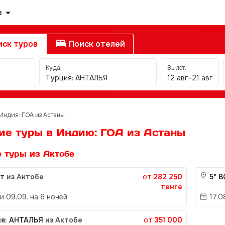
е
ск туров
Поиск отелей
Куда:
Вылет:
Турция: АНТАЛЬЯ
12 авг–21 авг
Индия: ГОА из Астаны
ие туры в Индию: ГОА из Астаны
 туры из Актобе
ет
из Актобе
от
282 250
5* 
тенге
 и 09.09. на 6 ночей
17.0
ия: АНТАЛЬЯ
из Актобе
от
351 000