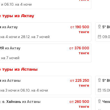
 и 06.10. на 4 ночи
 туры из Актау
ия
из Актау
от
190 500
5* 
тенге
 на 4 ночи и 28.12. на 7 ночей
09.0
ИЯ
из Актау
от
376 000
тенге
. на 7 ночей
 туры из Астаны
ия
из Астаны
от
225 250
5* 
тенге
 на 3 ночи и 06.10. на 4 ночи
15.0
: о. Хайнань
из Астаны
от
260 500
Чех
тенге