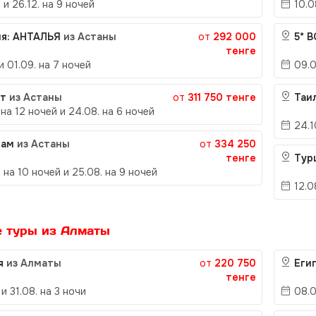
 и 26.12. на 9 ночей
10.0
ия: АНТАЛЬЯ
из Астаны
от
292 000
5* 
тенге
 и 01.09. на 7 ночей
09.0
ет
из Астаны
от
311 750 тенге
Таи
 на 12 ночей и 24.08. на 6 ночей
24.1
нам
из Астаны
от
334 250
тенге
Тур
 на 10 ночей и 25.08. на 9 ночей
12.0
е туры из Алматы
ия
из Алматы
от
220 750
Еги
тенге
 и 31.08. на 3 ночи
08.0