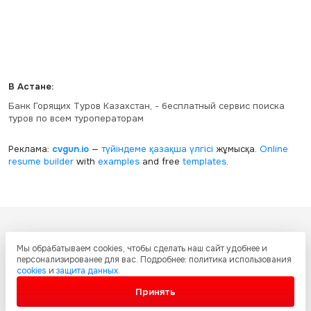
В Астане:
Банк Горящих Туров Казахстан, - бесплатный сервис поиска
туров по всем туроператорам
Реклама:
cvgun.io
—
түйіндеме қазақша
үлгісі
жұмысқа.
Online
resume builder
with
examples
and free
templates
.
Все ресурсы настоящего сайта, включая дизайн, текстовое и
Мы обрабатываем cookies, чтобы сделать наш сайт удобнее и
графическое содержание, структуру и оформление страниц защищены
персонализированее для вас. Подробнее: политика использования
международными соглашениями и законодательством Республики
cookies
и
защита данных
.
Казахстан об охране авторских прав и интеллектуальной собственности.
Любое копирование и распространение материалов сайта без
Принять
письменного разрешения запрещено.