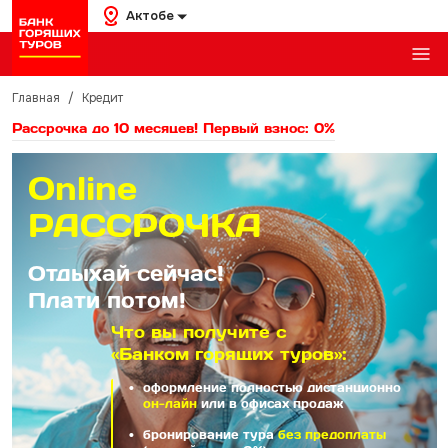
Актобе
Главная
/
Кредит
Рассрочка до 10 месяцев! Первый взнос: 0%
Online
РАССРОЧКА
Отдыхай сейчас!
Плати потом!
Что вы получите с
«Банком горящих туров»:
оформление полностью дистанционно
он-лайн
или в офисах продаж
бронирование тура
без предоплаты