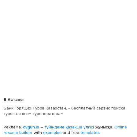
В Астане:
Банк Горящих Туров Казахстан, - бесплатный сервис поиска
туров по всем туроператорам
Реклама:
cvgun.io
—
түйіндеме қазақша
үлгісі
жұмысқа.
Online
resume builder
with
examples
and free
templates
.